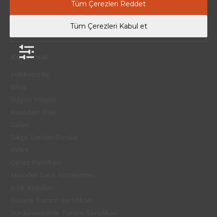
Tüm Çerezleri Reddet
Davutlar Mah. Menderes Cad. No:195, Kuşadası, Aydın/ Türkiye
Tüm Çerezleri Kabul et

info@sevenforlife.com
Kurumsal
Hakkımızda
Blog
Vizyon Misyon
Kuşadası Otel
Galeri
Sıkça Sorulan Sorular
KVKK
Çerez Politikası
Mesafeli Satış Sözleşmesi
iptal Koşulları
Güvenli Turizm Sertifikası
Sürdürülebilirlik Turizm Sertifikası