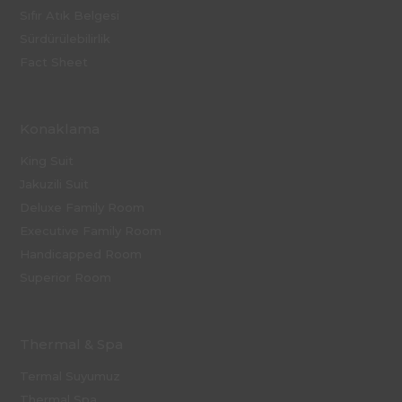
Sıfır Atık Belgesi
Sürdürülebilirlik
Fact Sheet
Konaklama
King Suit
Jakuzili Suit
Deluxe Family Room
Executive Family Room
Handicapped Room
Superior Room
Thermal & Spa
Termal Suyumuz
Thermal Spa