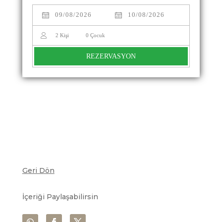
2
Kişi
0
Çocuk
REZERVASYON
Geri Dön
İçeriği Paylaşabilirsin