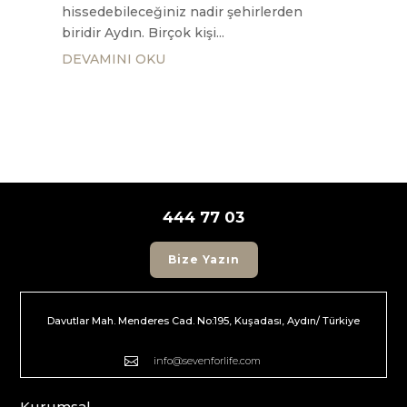
hissedebileceğiniz nadir şehirlerden
biridir Aydın. Birçok kişi...
DEVAMINI OKU
444 77 03
Bize Yazın
Davutlar Mah. Menderes Cad. No:195, Kuşadası, Aydın/ Türkiye

info@sevenforlife.com
Kurumsal