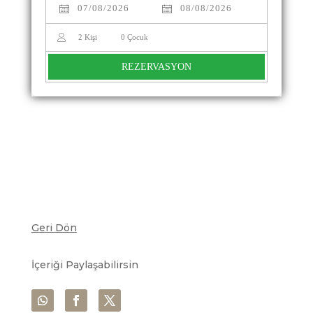
2
Kişi
0
Çocuk
REZERVASYON
Geri Dön
İçeriği Paylaşabilirsin