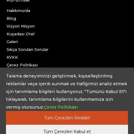
Hakkımızda
Blog
Vizyon Misyon
Kuşadası Otel
Galeri
Sıkça Sorulan Sorular
KVKK
Çerez Politikası
Mesafeli Satış Sözleşmesi
Tarama deneyiminizi geliştirmek, kişiselleştirilmiş
iptal Koşulları
reklamlar veya içerik sunmak ve trafiğimizi analiz etmek
Güvenli Turizm Sertifikası
için tanımlama bilgileri kullanıyoruz. "Tümünü Kabul Et"i
Sürdürülebilirlik Turizm Sertifikası
tıklayarak, tanımlama bilgilerini kullanmamıza izin
Sıfır Atık Belgesi
vermiş olursunuz.
Çerez Politikası
Sürdürülebilirlik
Tüm Çerezleri Reddet
Fact Sheet
Tüm Çerezleri Kabul et