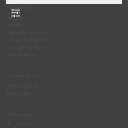
Konaklama
King Suit
Jakuzili Suit
Deluxe Family Room
Executive Family Room
Handicapped Room
Superior Room
Thermal & Spa
Termal Suyumuz
Thermal Spa
Bizi takip et
facebook
