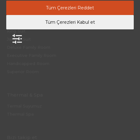
Tüm Çerezleri Reddet
Konaklama
Tüm Çerezleri Kabul et
King Suit
Jakuzili Suit
Deluxe Family Room
Executive Family Room
Handicapped Room
Superior Room
Thermal & Spa
Termal Suyumuz
Thermal Spa
Bizi takip et