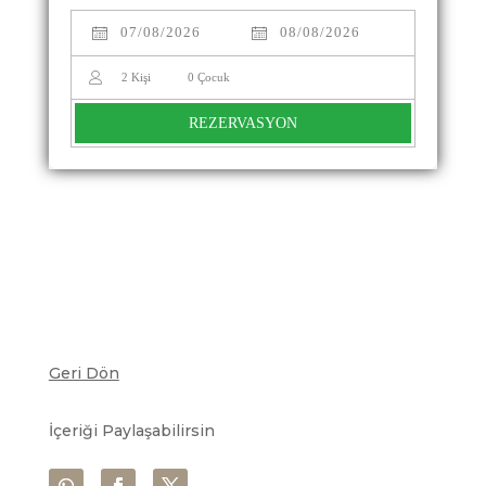
2
Kişi
0
Çocuk
REZERVASYON
Geri Dön
İçeriği Paylaşabilirsin