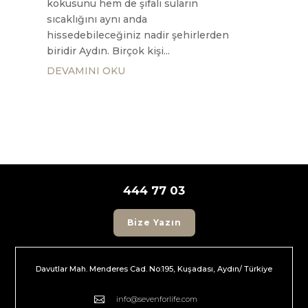
kokusunu hem de şifalı suların
sıcaklığını aynı anda
hissedebileceğiniz nadir şehirlerden
biridir Aydın. Birçok kişi...
DEVAMINI OKU
444 77 03
Bize Yazın
Davutlar Mah. Menderes Cad. No:195, Kuşadası, Aydın/ Türkiye

info@sevenforlife.com