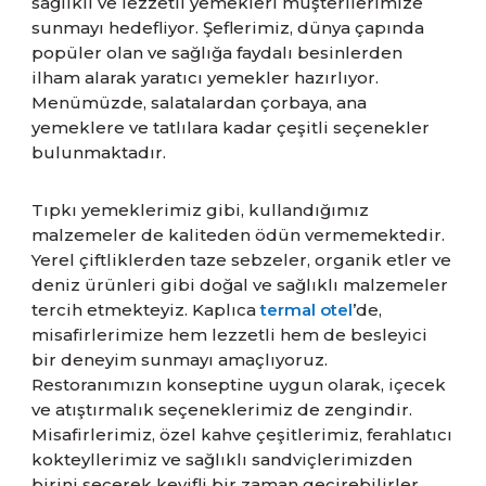
sağlıklı ve lezzetli yemekleri müşterilerimize
sunmayı hedefliyor. Şeflerimiz, dünya çapında
popüler olan ve sağlığa faydalı besinlerden
ilham alarak yaratıcı yemekler hazırlıyor.
Menümüzde, salatalardan çorbaya, ana
yemeklere ve tatlılara kadar çeşitli seçenekler
bulunmaktadır.
Tıpkı yemeklerimiz gibi, kullandığımız
malzemeler de kaliteden ödün vermemektedir.
Yerel çiftliklerden taze sebzeler, organik etler ve
deniz ürünleri gibi doğal ve sağlıklı malzemeler
tercih etmekteyiz. Kaplıca
termal otel
’de,
misafirlerimize hem lezzetli hem de besleyici
bir deneyim sunmayı amaçlıyoruz.
Restoranımızın konseptine uygun olarak, içecek
ve atıştırmalık seçeneklerimiz de zengindir.
Misafirlerimiz, özel kahve çeşitlerimiz, ferahlatıcı
kokteyllerimiz ve sağlıklı sandviçlerimizden
birini seçerek keyifli bir zaman geçirebilirler.