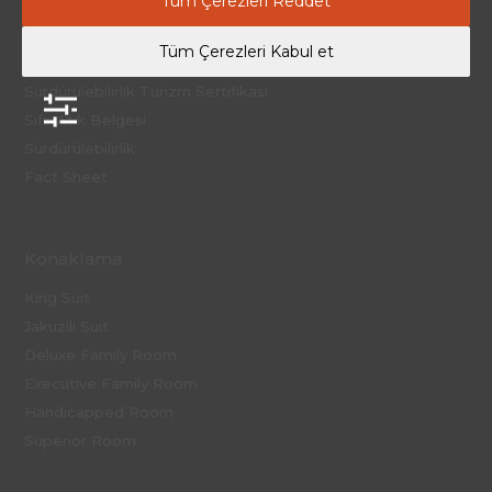
Tüm Çerezleri Reddet
Mesafeli Satış Sözleşmesi
iptal Koşulları
Tüm Çerezleri Kabul et
Güvenli Turizm Sertifikası
Sürdürülebilirlik Turizm Sertifikası
Sıfır Atık Belgesi
Sürdürülebilirlik
Fact Sheet
Konaklama
King Suit
Jakuzili Suit
Deluxe Family Room
Executive Family Room
Handicapped Room
Superior Room