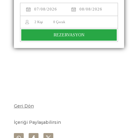
2
Kişi
0
Çocuk
REZERVASYON
Geri Dön
İçeriği Paylaşabilirsin