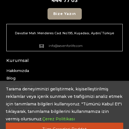
444 77 03
Bize Yazın
Davutlar Mah. Menderes Cad. No:195, Kuşadası, Aydın/ Türkiye

info@sevenforlife.com
Kurumsal
Hakkımızda
Blog
Vizyon Misyon
Tarama deneyiminizi geliştirmek, kişiselleştirilmiş
Kuşadası Otel
reklamlar veya içerik sunmak ve trafiğimizi analiz etmek
Galeri
için tanımlama bilgileri kullanıyoruz. "Tümünü Kabul Et"i
Sıkça Sorulan Sorular
tıklayarak, tanımlama bilgilerini kullanmamıza izin
KVKK
vermiş olursunuz.
Çerez Politikası
Çerez Politikası