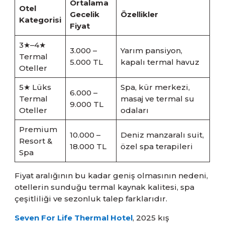
Ortalama
Otel
Gecelik
Özellikler
Kategorisi
Fiyat
3★–4★
3.000 –
Yarım pansiyon,
Termal
5.000 TL
kapalı termal havuz
Oteller
5★ Lüks
Spa, kür merkezi,
6.000 –
Termal
masaj ve termal su
9.000 TL
Oteller
odaları
Premium
10.000 –
Deniz manzaralı suit,
Resort &
18.000 TL
özel spa terapileri
Spa
Fiyat aralığının bu kadar geniş olmasının nedeni,
otellerin sunduğu termal kaynak kalitesi, spa
çeşitliliği ve sezonluk talep farklarıdır.
Seven For Life Thermal Hotel
, 2025 kış