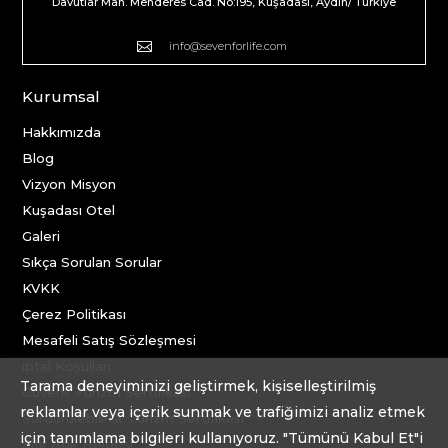
Davutlar Mah. Menderes Cad. No:195, Kuşadası, Aydın/ Türkiye

info@sevenforlife.com
Kurumsal
Hakkımızda
Blog
Vizyon Misyon
Kuşadası Otel
Galeri
Sıkça Sorulan Sorular
KVKK
Çerez Politikası
Mesafeli Satış Sözleşmesi
iptal Koşulları
Tarama deneyiminizi geliştirmek, kişiselleştirilmiş
Güvenli Turizm Sertifikası
reklamlar veya içerik sunmak ve trafiğimizi analiz etmek
Sürdürülebilirlik Turizm Sertifikası
için tanımlama bilgileri kullanıyoruz. "Tümünü Kabul Et"i
Sıfır Atık Belgesi