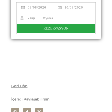
2
Kişi
0
Çocuk
REZERVASYON
Geri Dön
İçeriği Paylaşabilirsin