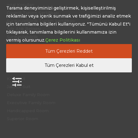
iptal Koşulları
Tarama deneyiminizi geliştirmek, kişiselleştirilmiş
Güvenli Turizm Sertifikası
reklamlar veya içerik sunmak ve trafiğimizi analiz etmek
Sürdürülebilirlik Turizm Sertifikası
için tanımlama bilgileri kullanıyoruz. "Tümünü Kabul Et"i
Sıfır Atık Belgesi
tıklayarak, tanımlama bilgilerini kullanmamıza izin
Sürdürülebilirlik
vermiş olursunuz.
Çerez Politikası
Fact Sheet
Tüm Çerezleri Reddet
Tüm Çerezleri Kabul et
Konaklama
King Suit
Jakuzili Suit
Deluxe Family Room
Executive Family Room
Handicapped Room
Superior Room