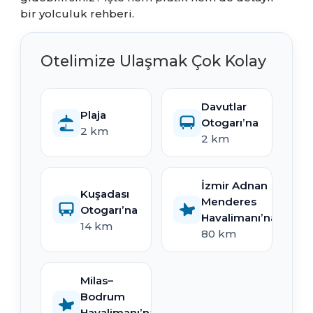
bir yolculuk rehberi.
Otelimize Ulaşmak Çok Kolay
Davutlar
Plaja
Otogarı’na
2 km
2 km
İzmir Adnan
Kuşadası
Menderes
Otogarı’na
Havalimanı’na
14 km
80 km
Milas–
Bodrum
Havalimanı’na