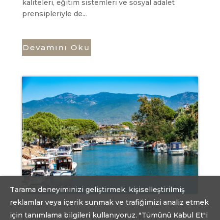
kaliteleri, eğitim sistemleri ve sosyal adalet
prensipleriyle de...
Devamını Oku
Tarama deneyiminizi geliştirmek, kişiselleştirilmiş
reklamlar veya içerik sunmak ve trafiğimizi analiz etmek
Balıkesir’de Gezilecek Yerler
için tanımlama bilgileri kullanıyoruz. "Tümünü Kabul Et"i