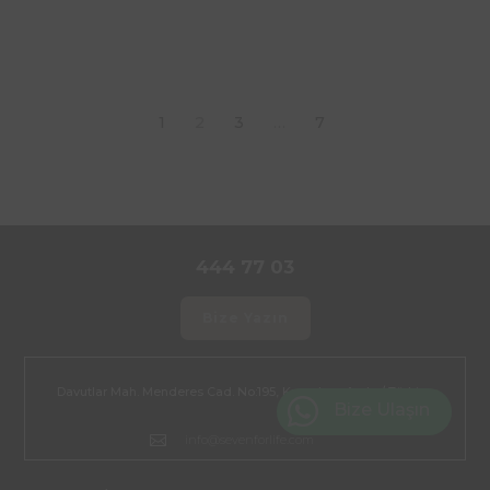
1
2
3
…
7
444 77 03
Bize Yazın
Davutlar Mah. Menderes Cad. No:195, Kuşadası, Aydın/ Türkiye

Bize Ulaşın

info@sevenforlife.com