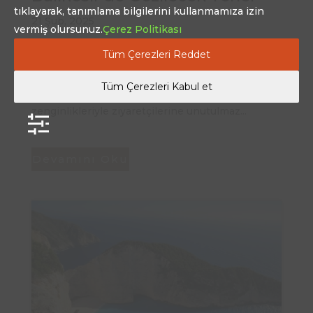
tıklayarak, tanımlama bilgilerini kullanmamıza izin
21 Şub, 2025
vermiş olursunuz.
Çerez Politikası
Balıkesir, Türkiye'nin kuzeybatısında bulunan ve
Tüm Çerezleri Reddet
turizm aktiviteleriyle ön plana çıkan bir şehir
olarak öne çıkıyor. Geniş bir alana yayılmış olan
Tüm Çerezleri Kabul et
bölge, doğal güzellikleri, tarihi eserleri ve kültürel
zenginlikleriyle ziyaretçilerine unutulmaz...
Devamını Oku