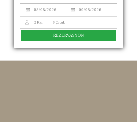
2
Kişi
0
Çocuk
REZERVASYON